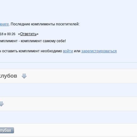
книге
. Последние комплименты посетителей:
«
Ответить
»
18 в 00:26
мплимент - комплимент самому себе!
ы оставить комплимент необходимо
войти
или
зарегистрироваться
 клубов
лубах