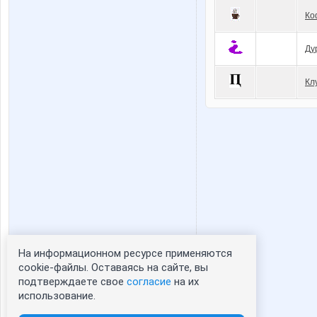
Ко
Ду
Кл
На информационном ресурсе применяются
Статистика портрета:
cookie-файлы. Оставаясь на сайте, вы
подтверждаете свое
согласие
на их
сейчас просматривают портрет - 0
использование.
зарегистрированные пользователи
посетившие портрет за 7 дней - 0