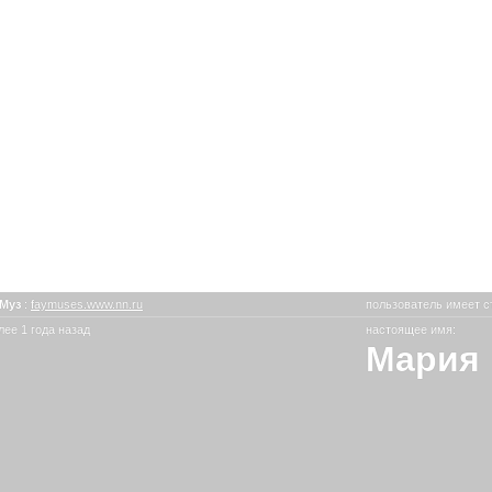
_Муз
:
faymuses.www.nn.ru
пользователь имеет с
ее 1 года назад
настоящее имя:
Мария