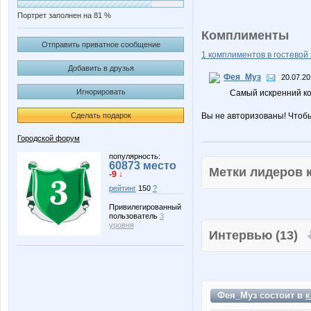
Портрет заполнен на 81 %
Комплименты
Отправить приватное сообщение
1 комплиментов в гостевой 
Добавить в друзья
Фея_Муз
20.07.20
Игнорировать
Самый искренний ко
Сделать подарок
Вы не авторизованы! Чтоб
Городской форум
популярность:
60873 место
Метки лидеров
-9 ↓
рейтинг
150
?
Привилегированный
пользователь
3
уровня
Интервью (13)
Фея_Муз состоит в
к