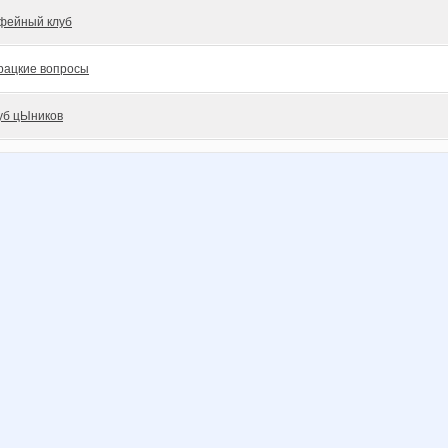
фейный клуб
рацкие вопросы
уб цЫников