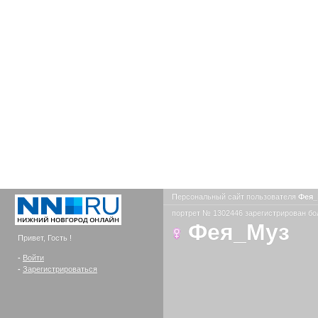
Персональный сайт пользователя
Фея
портрет № 1302446 зарегистрирован бол
Фея_Муз
Привет, Гость !
-
Войти
-
Зарегистрироваться