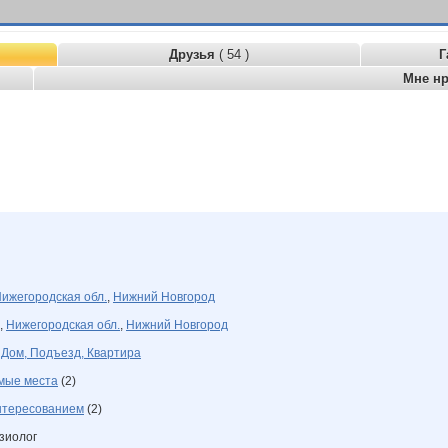
Друзья
( 54 )
Г
Мне н
ижегородская обл.
,
Нижний Новгород
,
Нижегородская обл.
,
Нижний Новгород
 Дом, Подъезд, Квартира
мые места
(2)
нтересованием
(2)
азиолог