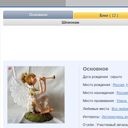
Основное
Блог
( 12 )
Шпионаж
Основное
Дата рождения : скрыто
Место рождения :
Россия
,
Н
Место нахождения :
Россия
Место проживания :
Улица,
Любимые места :
Все люби
Интересы :
Интересуюсь и
О себе : Участковый эвтан