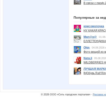
В связи с пмэф-
Популярные за не
комсомолочка
НУ КАКАЯ КРАСОТ
Мил@н@
01.08
ЕЛЛЕТТО!!!ДИК
Olgs
04.08.2026 
Фото вещей из ки
Nata.li
05.08.202
WILDBERRIES Н
ЛУЧШАЯ МАРК
[b]Обувь Ralf Ri
© 2026 ООО «Сеть городских порталов» ·
Реклама н