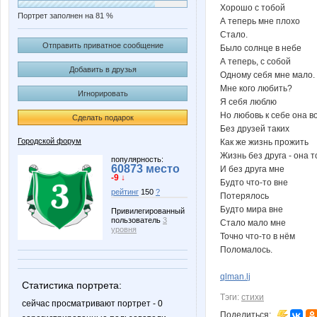
Хорошо с тобой
Портрет заполнен на 81 %
А теперь мне плохо
Стало.
Отправить приватное сообщение
Было солнце в небе
А теперь, с собой
Добавить в друзья
Одному себя мне мало.
Мне кого любить?
Игнорировать
Я себя люблю
Но любовь к себе она 
Сделать подарок
Без друзей таких
Городской форум
Как же жизнь прожить
Жизнь без друга - она 
популярность:
60873 место
И без друга мне
-9 ↓
Будто что-то вне
рейтинг
150
?
Потерялось
Будто мира вне
Привилегированный
пользователь
3
Стало мало мне
уровня
Точно что-то в нём
Поломалось.
qlman.lj
Статистика портрета:
Тэги:
стихи
сейчас просматривают портрет - 0
Поделиться: