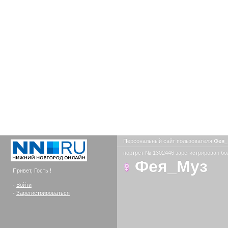
Персональный сайт пользователя
Фея
портрет № 1302446 зарегистрирован бол
Фея_Муз
Привет, Гость !
-
Войти
-
Зарегистрироваться