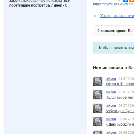
зарегистрированные пользователи
https://faymuses.www.nn
посетившие портрет за 7 дней - 0
"Стихи, только стихи
0 комментариев
. Ва
Чтобы оставлять ко
Новые записи в бл
nikom
21.07.202
Хотел в IT - поп
nikom
18.07.202
Полдневное лет
nikom
08.07.202
Азбука для Бура
nikom
05.06.202
К Дню русского 
nikom
05.06.202